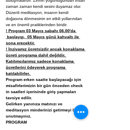
buluşmalardır. Zihnin yoğunluğundan insan 
zaman zaman kendi sesini duyamaz olur. 
Düzenli meditasyon, insanın kendi 
doğasına dönmesinin en etkili yollarından 
ve en önemli pratiklerinden biridir. 
! Program 03 Mayıs sabahı 06.00'da 
 başlayıp,  05 Mayıs günü kahvaltı ile 
sona erecektir.
! İnzivamız ücretsizdir ancak konaklama 
ücreti programa dahil değildir. 
Katılımcılarımız sadece konaklama 
ücretlerini ödeyerek programa 
katılabilirler. 
Program erken saatte başlayacağı için 
misafirlerimizin bir gün önceden check 
in saatleri içerisinde giriş yapmaları 
tavsiye edilir.
Gelirken yanınıza matınızı ve 
meditasyon minderinizi getirmeyi lütfen 
unutmayınız.
PROGRAM
06.00-07.30 Meditasyon