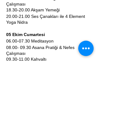
Çalışması
18.30-20.00 Akşam Yemeği
20.00-21.00 Ses Çanakları ile 4 Element
Yoga Nidra
05 Ekim Cumartesi
06.00-07.30 Meditasyon
08.00- 09.30 Asana Pratiği & Nefes
Çalışması
09.30-11.00 Kahvaltı
11.00-12.00 Farkındalık Çalışmaları
13.00-14.30 Kioo Retreat Center Asana
Pratiği ve Pranayama Çalışması (opsiyonel)
16.30-18.30 Asana Pratiği & Nefes
Çalışması
18.30-20.00 Akşam Yemeği
20.00-21.00 Ses Çanakları ile Yönlendirmeli
Meditasyon
06 Ekim Pazar
06.00-07.30 Meditasyon
08.00-09.30 Asana Pratiği & Nefes