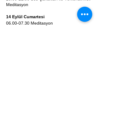
Meditasyon
14 Eylül Cumartesi
06.00-07.30 Meditasyon
08.00- 09.30 Asana Pratiği & Nefes
Çalışması
09.30-11.00 Kahvaltı
11.00-12.00 İkili
13.00-14.30 Kioo Retreat Center Asana
Pratiği ve Pranayama Çalışması (opsiyonel)
16.30-18.30 Asana Pratiği & Nefes
Çalışması
18.30-20.00 Akşam Yemeği
20.00-21.00 Ses Çanakları ile 4 Element
Yoga Nidra
07 Temmuz Pazar
06.00-07.30 Meditasyon
08.00-09.30 Asana Pratiği & Nefes
Çalışması
09.30-11.00 Kahvaltı
11.30 Kapanış