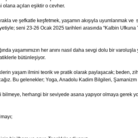
i olana açılan eşiktir o cevher.
akla ve şefkatle keşfetmek, yaşamın akışıyla uyumlanmak ve  s
etiyle; seni 23-26 Ocak 2025 tarihleri arasında “Kalbin Ufkuna 
şığında yaşamımızın her anını nasıl daha sevgi dolu bir varoluşla
tiklerle bütünleşiyor.
lerin yaşam ilmini teorik ve pratik olarak paylaşacak; beden, zih
ağız. Bu gelenekler; Yoga, Anadolu Kadim Bilgileri, Şamanizm v
i bilmeye, herhangi bir seviyede asana yapıyor olmaya gerek y
lmayı;