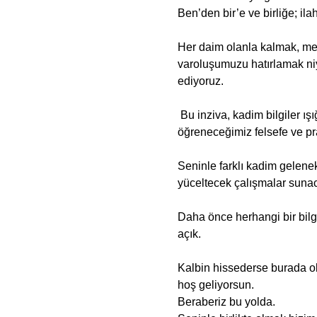
Ben’den bir’e ve birliğe; ilah
Her daim olanla kalmak, mer
varoluşumuzu hatırlamak niy
ediyoruz.
 Bu inziva, kadim bilgiler ı
öğreneceğimiz felsefe ve pra
Seninle farklı kadim gelenek
yüceltecek çalışmalar sunac
Daha önce herhangi bir bilg
açık.
Kalbin hissederse burada o
hoş geliyorsun. 
Beraberiz bu yolda.