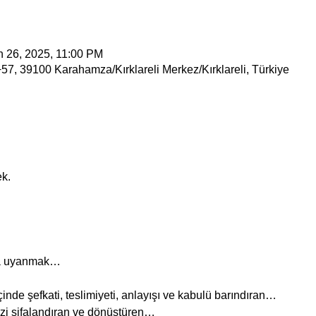
n 26, 2025, 11:00 PM
7, 39100 Karahamza/Kırklareli Merkez/Kırklareli, Türkiye
k.
şa uyanmak…
çinde şefkati, teslimiyeti, anlayışı ve kabulü barındıran…
izi şifalandıran ve dönüştüren…