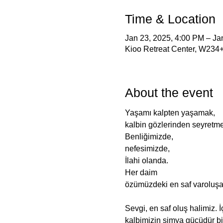
Time & Location
Jan 23, 2025, 4:00 PM – Ja
Kioo Retreat Center, W234+5
About the event
Yaşamı kalpten yaşamak,
kalbin gözlerinden seyretme
Benliğimizde,
nefesimizde,
İlahi olanda.
Her daim
özümüzdeki en saf varolu
Sevgi, en saf oluş halimiz. İ
kalbimizin simya gücüdür b