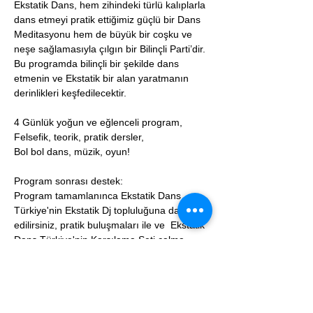
Ekstatik Dans, hem zihindeki türlü kalıplarla 
dans etmeyi pratik ettiğimiz güçlü bir Dans 
Meditasyonu hem de büyük bir coşku ve 
neşe sağlamasıyla çılgın bir Bilinçli Parti’dir. 
Bu programda bilinçli bir şekilde dans 
etmenin ve Ekstatik bir alan yaratmanın 
derinlikleri keşfedilecektir. 
4 Günlük yoğun ve eğlenceli program,
Felsefik, teorik, pratik dersler,
Bol bol dans, müzik, oyun!
Program sonrası destek:
Program tamamlanınca Ekstatik Dans 
Türkiye'nin Ekstatik Dj topluluğuna dahil 
edilirsiniz, pratik buluşmaları ile ve  Ekstatik 
Dans Türkiye'nin Karşılama Seti çalma 
şansı ile pratik imkanı bulursunuz. Topluluk 
tarafından her daim desteklenirsiniz.
Birlikte dans etmek dileğiyle!..