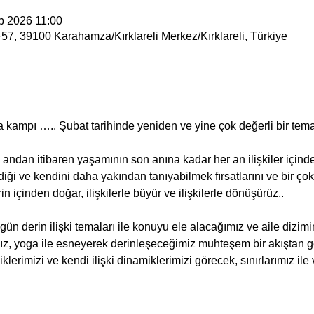
b 2026 11:00
7, 39100 Karahamza/Kırklareli Merkez/Kırklareli, Türkiye
ga kampı ….. Şubat tarihinde yeniden ve yine çok değerli bir tema 
ndan itibaren yaşamının son anına kadar her an ilişkiler içindedir
diği ve kendini daha yakından tanıyabilmek fırsatlarını ve bir ço
erin içinden doğar, ilişkilerle büyür ve ilişkilerle dönüşürüz..
n derin ilişki temaları ile konuyu ele alacağımız ve aile dizimini
ız, yoga ile esneyerek derinleşeceğimiz muhteşem bir akıştan g
liklerimizi ve kendi ilişki dinamiklerimizi görecek, sınırlarımız il