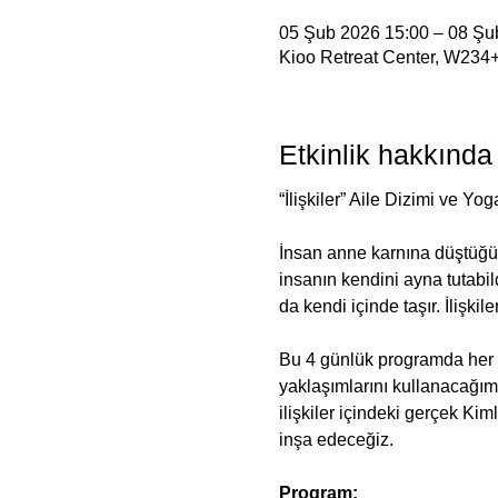
05 Şub 2026 15:00 – 08 Şu
Kioo Retreat Center, W234+5
Etkinlik hakkında
“İlişkiler” Aile Dizimi ve Yo
İnsan anne karnına düştüğü a
insanın kendini ayna tutabil
da kendi içinde taşır. İlişkil
Bu 4 günlük programda her gü
yaklaşımlarını kullanacağım
ilişkiler içindeki gerçek Kim
inşa edeceğiz.
Program: