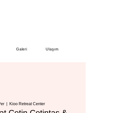
Galeri
Ulaşım
Per
  |  
Kioo Retreat Center
t Çetin Çetintaş &