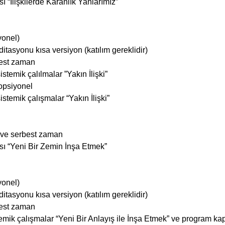
 “İlişkilerde Karanlık Yanlarımız”
yonel)
tasyonu kısa versiyon (katılım gereklidir)
best zaman
stemik çalılmalar ”Yakın İlişki”
 opsiyonel
stemik çalışmalar “Yakın İlişki”
ve serbest zaman
sı “Yeni Bir Zemin İnşa Etmek”
yonel)
tasyonu kısa versiyon (katılım gereklidir)
best zaman
emik çalışmalar “Yeni Bir Anlayış ile İnşa Etmek” ve program ka