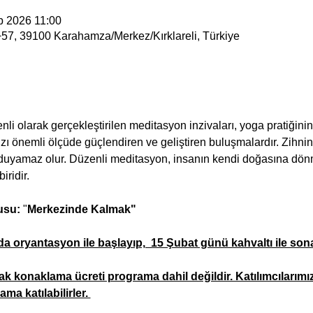
b 2026 11:00
57, 39100 Karahamza/Merkez/Kırklareli, Türkiye
li olarak gerçekleştirilen meditasyon inzivaları, yoga pratiğinin
zı önemli ölçüde güçlendiren ve geliştiren buluşmalardır. Zihn
uyamaz olur. Düzenli meditasyon, insanın kendi doğasına dönmes
ridir. 
usu: 
"
Merkezinde Kalmak"
a oryantasyon ile başlayıp,  15 Şubat günü kahvaltı ile sona
cak konaklama ücreti programa dahil değildir. Katılımcıları
ma katılabilirler. 