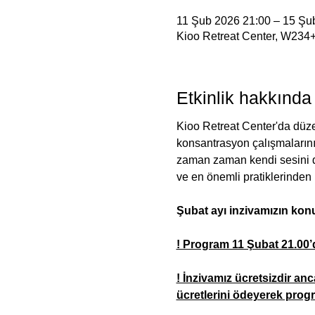
11 Şub 2026 21:00 – 15 Şu
Kioo Retreat Center, W234+
Etkinlik hakkında
Kioo Retreat Center'da düzen
konsantrasyon çalışmalarını
zaman zaman kendi sesini d
ve en önemli pratiklerinden bi
Şubat ayı inzivamızın kon
! Program 11 Şubat 21.00’d
! İnzivamız ücretsizdir an
ücretlerini ödeyerek progra