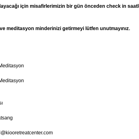
yacağı için misafirlerimizin bir gün önceden check in saatler
 ve meditasyon minderinizi getirmeyi lütfen unutmayınız.
 Meditasyon
 Meditasyon
sı
atsang
l@kiooretreatcenter.com