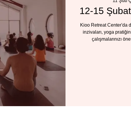
11 Şub 
12-15 Şubat
Kioo Retreat Center'da d
inzivaları, yoga pratiğ
çalışmalarınızı öne