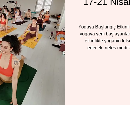
17-21 Nisa
Yogaya Başlangıç Etkinl
yogaya yeni başlayanlar 
etkinlikte yoganın fels
edecek, nefes medita