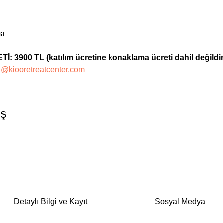
sı
3900 TL (katılım ücretine konaklama ücreti dahil değildir
l@kiooretreatcenter.com
aş
Detaylı Bilgi ve Kayıt
Sosyal Medya