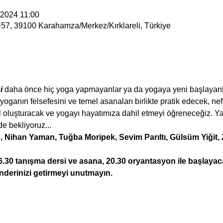
 2024 11:00
57, 39100 Karahamza/Merkez/Kırklareli, Türkiye
i 
daha önce hiç yoga yapmayanlar ya da yogaya yeni başlayanla
 yoganın felsefesini ve temel asanaları birlikte pratik edecek, ne
l oluşturacak ve yogayı hayatımıza dahil etmeyi öğreneceğiz. 
de bekliyoruz...
ş, Nihan Yaman, Tuğba Moripek, Sevim Parıltı, Gülsüm Yiğit,
30 tanışma dersi ve asana, 20.30 oryantasyon ile başlayacak
nderinizi getirmeyi unutmayın.