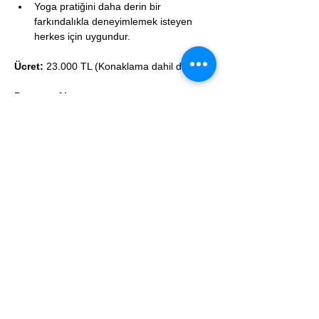
Yoga pratiğini daha derin bir 
farkındalıkla deneyimlemek isteyen 
herkes için uygundur.
Ücret:
 23.000 TL (Konaklama dahil değildir)
Program Akışı
Perşembe | Giriş ve Temel Bilgilendirme
16:30–18:30
 1. Bölüm: Kas-İskelet 
Sistemi Giriş
18:30–20:00
 Akşam Yemeği
Cuma | Anatomik Temel ve Derinleşme
06:00–07:30
 Kioo Retreat Meditasyon 
Oturumu
08:00–09:30
 1. Bölüm devam
09:30–11:00
 Kahvaltı
11:30–12:45
  1. Bölüm devam
13:00–14:00
 Kioo Retreat Asana Pratiği
15:00–16:00
 1. Bölüm tamamlanır