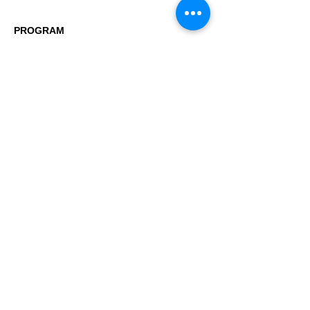
PROGRAM
06.00-07.30 Meditasyon
08.00-09.00 Yönlendirmeli Meditasyon
09.30-11.00 Kahvaltı
13.00-14.00 Yönlendirmeli Meditasyon
15.00-16.30 Meditasyon
16.45-17.45 Asana Pratiği
17.45-18.00 Nefes Çalışması
18.30-20.00 Akşam Yemeği
21.00-21.30 Soru-Cevap/Satsang
Detaylı bilgi ve kayıt: 
enroll@kiooretreatcenter.com
Bu Etkinliği Paylaş