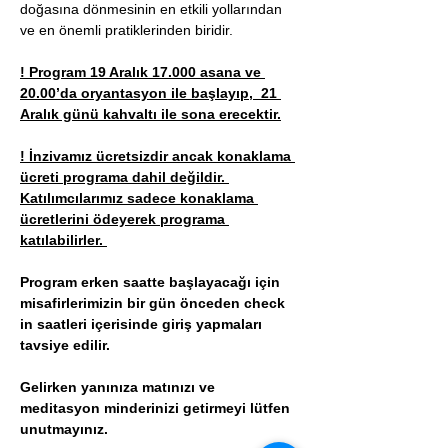
doğasına dönmesinin en etkili yollarından 
ve en önemli pratiklerinden biridir. 
! Program 19 Aralık 17.000 asana ve 
20.00’da oryantasyon ile başlayıp,  21 
Aralık günü kahvaltı ile sona erecektir.
! İnzivamız ücretsizdir ancak konaklama 
ücreti programa dahil değildir. 
Katılımcılarımız sadece konaklama 
ücretlerini ödeyerek programa 
katılabilirler. 
Program erken saatte başlayacağı için 
misafirlerimizin bir gün önceden check 
in saatleri içerisinde giriş yapmaları 
tavsiye edilir.
Gelirken yanınıza matınızı ve 
meditasyon minderinizi getirmeyi lütfen 
unutmayınız.