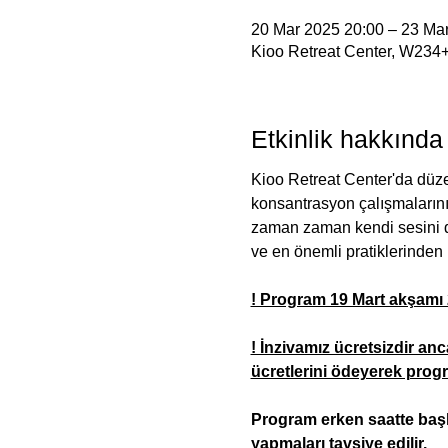
20 Mar 2025 20:00 – 23 Ma
Kioo Retreat Center, W234+
Etkinlik hakkında
Kioo Retreat Center'da düzen
konsantrasyon çalışmalarını
zaman zaman kendi sesini d
ve en önemli pratiklerinden bi
! Program 19 Mart akşamı 2
! İnzivamız ücretsizdir an
ücretlerini ödeyerek progra
Program erken saatte başla
yapmaları tavsiye edilir.