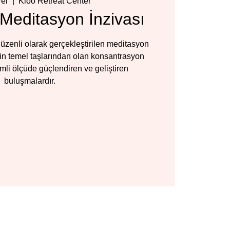
Per
  |  
Kioo Retreat Center
Meditasyon İnzivası
üzenli olarak gerçekleştirilen meditasyon
inin temel taşlarından olan konsantrasyon
mli ölçüde güçlendiren ve geliştiren
buluşmalardır.