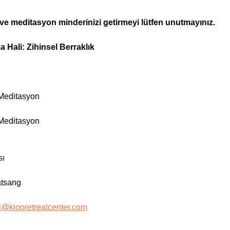
 ve meditasyon minderinizi getirmeyi lütfen unutmayınız.
Hali: Zihinsel Berraklık
 Meditasyon
 Meditasyon
sı
atsang
l@kiooretreatcenter.com