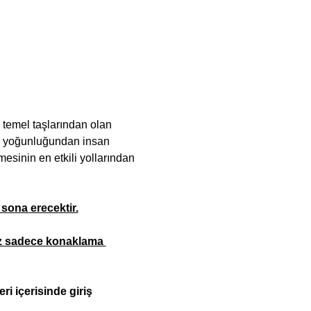
 temel taşlarından olan 
in yoğunluğundan insan 
inin en etkili yollarından 
 sona erecektir.
mız sadece konaklama 
i içerisinde giriş 