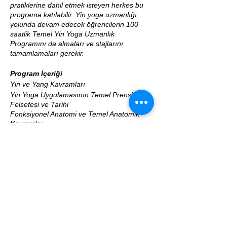
pratiklerine dahil etmek isteyen herkes bu
programa katılabilir. Yin yoga uzmanlığı
yolunda devam edecek öğrencilerin 100
saatlik Temel Yin Yoga Uzmanlık
Programını da almaları ve stajlarını
tamamlamaları gerekir.
Program İçeriği
Yin ve Yang Kavramları
Yin Yoga Uygulamasının Temel Prensipleri,
Felsefesi ve Tarihi
Fonksiyonel Anatomi ve Temel Anatomik
Kavramlar
Yin Yoga ve Sinir Sistemine Etkileri
Sinir Sistemi Regülasyon Teknikleri
Fizik Bedeni - Enerji Bedeni Bağlantısı
Çakra, Çi ve Meridyen Teorisi
Çakralara ve Meridyenlere Göre Ders
Hazırlama
Bandhalar, Pozlarda Uygulamaları ve
Enerjetik Etkileri
Poz AileleriTemel Pozlarda Kavramlar ve
Pozların Yansımaları