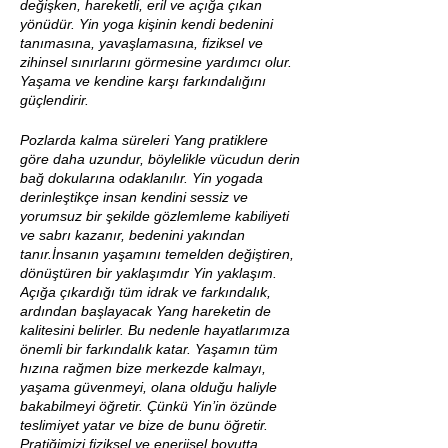
değişken, hareketli, eril ve açığa çıkan
yönüdür. Yin yoga kişinin kendi bedenini
tanımasına, yavaşlamasına, fiziksel ve
zihinsel sınırlarını görmesine yardımcı olur.
Yaşama ve kendine karşı farkındalığını
güçlendirir.
Pozlarda kalma süreleri Yang pratiklere
göre daha uzundur, böylelikle vücudun derin
bağ dokularına odaklanılır. Yin yogada
derinleştikçe insan kendini sessiz ve
yorumsuz bir şekilde gözlemleme kabiliyeti
ve sabrı kazanır, bedenini yakından
tanır.İnsanın yaşamını temelden değiştiren,
dönüştüren bir yaklaşımdır Yin yaklaşım.
Açığa çıkardığı tüm idrak ve farkındalık,
ardından başlayacak Yang hareketin de
kalitesini belirler. Bu nedenle hayatlarımıza
önemli bir farkındalık katar. Yaşamın tüm
hızına rağmen bize merkezde kalmayı,
yaşama güvenmeyi, olana olduğu haliyle
bakabilmeyi öğretir. Çünkü Yin’in özünde
teslimiyet yatar ve bize de bunu öğretir.
Pratiğimizi fiziksel ve enerjisel boyutta