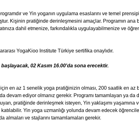
programdır ve Yin yoganın uygulama esaslarını ve temel prensipler
ur. Kişinin pratiğinde derinleşmesini amaçlar. Programın ana baş
atınıza dahil etmenize, farkındalıkla uygulayabilmenize ve öğren
rarası YogaKioo Institute Türkiye sertifika onaylıdır.
başlayacak, 02 Kasım 16.00'da sona erecektir.
için en az 1 senelik yoga pratiğinizin olması, 200 saatlik en az
da devam ediyor olmanız gerekir. Programı tamamlayan ya da 
yan, pratiğinde derinleşmek isteyen, Yin yaklaşımı yaşamına ve
katılabilir. Yin yoga uzmanlığı yolunda devam edecek öğrenciler
 almaları ve stajlarını tamamlamaları gerekir.