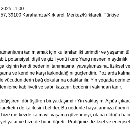
 2025 11:00
7, 39100 Karahamza/Kırklareli Merkez/Kırklareli, Türkiye
atmanlarını tanımlamak için kullanılan iki terimdir ve yaşamın tü
bit, potansiyel, dişil ve gizli yönü iken; Yang nesnenin aydınlık, 
a kişinin kendi bedenini tanımasına, yavaşlamasına, fiziksel ve z
ama ve kendine karşı farkındalığını güçlendirir. Pozlarda kalma 
le vücudun derin bağ dokularına odaklanılır. Yin yogada derinleş
emleme kabiliyeti ve sabrı kazanır, bedenini yakından tanır.
ğiştiren, dönüştüren bir yaklaşımdır Yin yaklaşım. Açığa çıkardı
eketin de kalitesini belirler. Bu nedenle hayatlarımıza önemli bi
bize merkezde kalmayı, yaşama güvenmeyi, olana olduğu haliyle
t yatar ve bize de bunu öğretir. Pratiğimizi fiziksel ve enerjisel