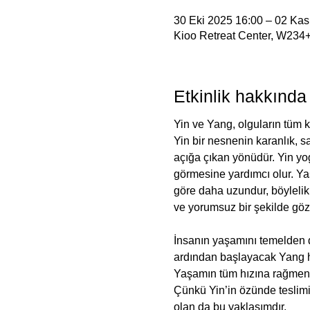
30 Eki 2025 16:00 – 02 Kas
Kioo Retreat Center, W234+5
Etkinlik hakkında
Yin ve Yang, olguların tüm k
Yin bir nesnenin karanlık, sa
açığa çıkan yönüdür. Yin yog
görmesine yardımcı olur. Yaş
göre daha uzundur, böylelik
ve yorumsuz bir şekilde gözl
İnsanın yaşamını temelden de
ardından başlayacak Yang har
Yaşamın tüm hızına rağmen 
Çünkü Yin’in özünde teslimiye
olan da bu yaklaşımdır.