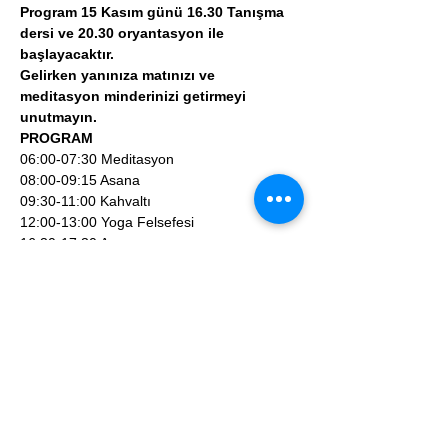
Program 15 Kasım günü 16.30 Tanışma 
dersi ve 20.30 oryantasyon ile 
başlayacaktır.
Gelirken yanınıza matınızı ve 
meditasyon minderinizi getirmeyi 
unutmayın.
PROGRAM
06:00-07:30 Meditasyon
08:00-09:15 Asana
09:30-11:00 Kahvaltı
12:00-13:00 Yoga Felsefesi
16:30-17:30 Asana
17:30-18:00 Nefes Çalışması
18:30-20:00 Akşam Yemeği
PROGRAM KATILIM ÜCRETİ: 1900 TL 
(katılım ücretine konaklama ücreti dahil 
değildir)
Detaylı bilgi ve kayıt: 
enroll@kiooretreatcenter.com